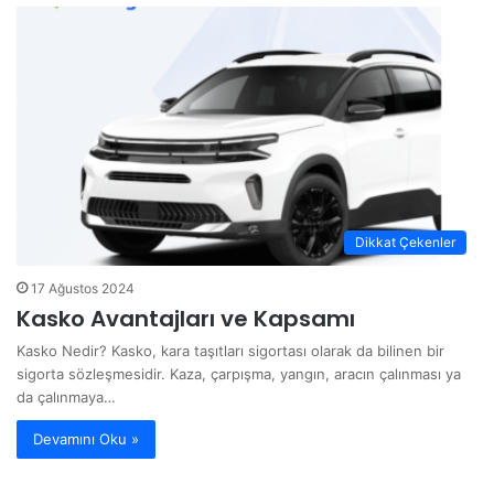
:
Dikkat Çekenler
17 Ağustos 2024
Kasko Avantajları ve Kapsamı
Kasko Nedir? Kasko, kara taşıtları sigortası olarak da bilinen bir
sigorta sözleşmesidir. Kaza, çarpışma, yangın, aracın çalınması ya
da çalınmaya…
Devamını Oku »