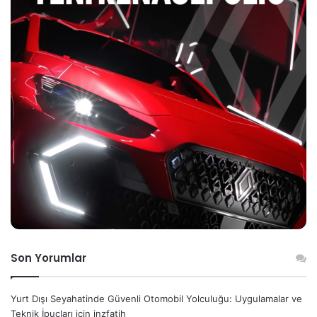
Son Yorumlar
Yurt Dışı Seyahatinde Güvenli Otomobil Yolculuğu: Uygulamalar ve
Teknik İpuçları
için
inzfatih