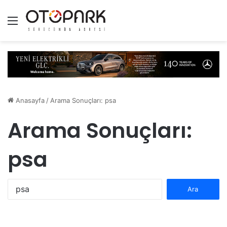
Menü
Anasayfa
/
Arama Sonuçları: psa
Arama Sonuçları:
psa
A
r
a
m
a