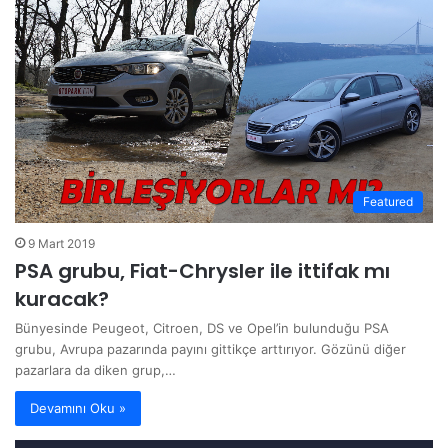
Featured
9 Mart 2019
PSA grubu, Fiat-Chrysler ile ittifak mı
kuracak?
Bünyesinde Peugeot, Citroen, DS ve Opel’in bulunduğu PSA
grubu, Avrupa pazarında payını gittikçe arttırıyor. Gözünü diğer
pazarlara da diken grup,…
Devamını Oku »