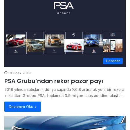
Haberler
19 Ocak 2019
PSA Grubu’ndan rekor pazar payı
2018 yılında satışlarını dünya çapında %6.8 artırarak yeni bir rekora
imza atan Groupe PSA, toplamda 3.9 milyon satış adedine ulaştı.…
Devamını Oku »